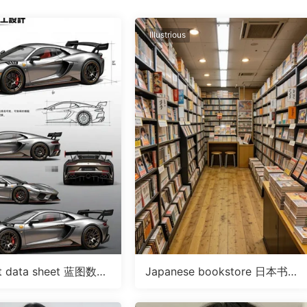
Illustrious
nt data sheet 蓝图数据
Japanese bookstore 日本书店
RA
LoRA