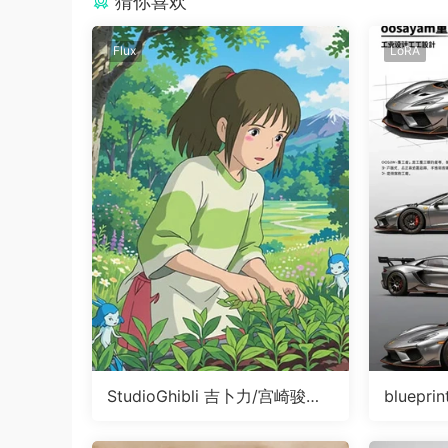
猜你喜欢
Flux
LoRA
StudioGhibli 吉卜力/宫崎骏画
bluepri
风LoRA
表滑块Lo