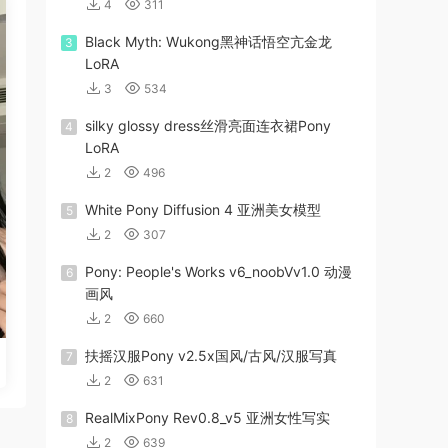
4
311
Black Myth: Wukong黑神话悟空亢金龙
3
LoRA
3
534
silky glossy dress丝滑亮面连衣裙Pony
4
LoRA
2
496
White Pony Diffusion 4 亚洲美女模型
5
2
307
Pony: People's Works v6_noobVv1.0 动漫
6
画风
2
660
扶摇汉服Pony v2.5x国风/古风/汉服写真
7
2
631
RealMixPony Rev0.8_v5 亚洲女性写实
8
2
639