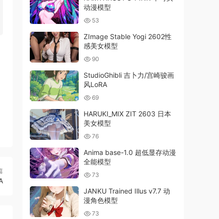
动漫模型
53
ZImage Stable Yogi 2602性
感美女模型
90
StudioGhibli 吉卜力/宫崎骏画
风LoRA
69
HARUKI_MIX ZIT 2603 日本
美女模型
76
Anima base-1.0 超低显存动漫
全能模型
篇
73
A
JANKU Trained Illus v7.7 动
漫角色模型
73