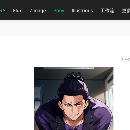
RA
Flux
ZImage
Pony
Illustrious
工作流
更
推