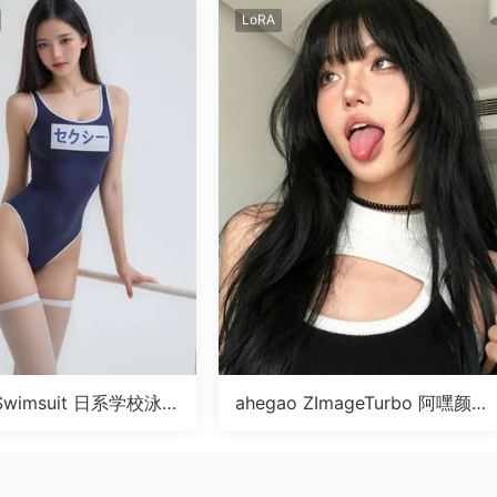
LoRA
 Swimsuit 日系学校泳装
ahegao ZImageTurbo 阿嘿颜
RA
表情LoRA