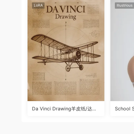
LoRA
Illustrious
Da Vinci Drawing羊皮纸/达芬
School
奇画风LoRA
Illus Lo