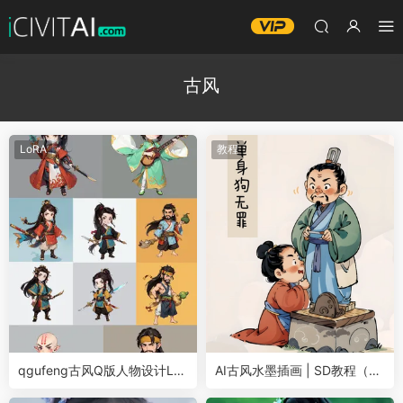
古风
LoRA
教程
qgufeng古风Q版人物设计Lo
AI古风水墨插画 | SD教程（瞎
RA
跑系列）