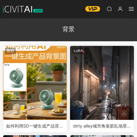
背景
教程
LoRA
如何利用SD一键生成产品背景
dirty alley城市角落脏乱场景
图
背景LoRA