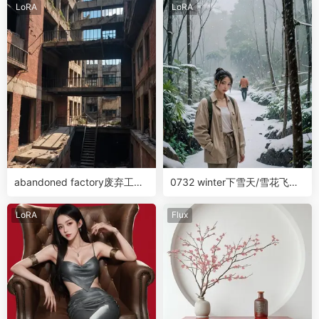
LoRA
LoRA
abandoned factory废弃工厂
0732 winter下雪天/雪花飞舞
场景背景LoRA
场景LoRA
LoRA
Flux