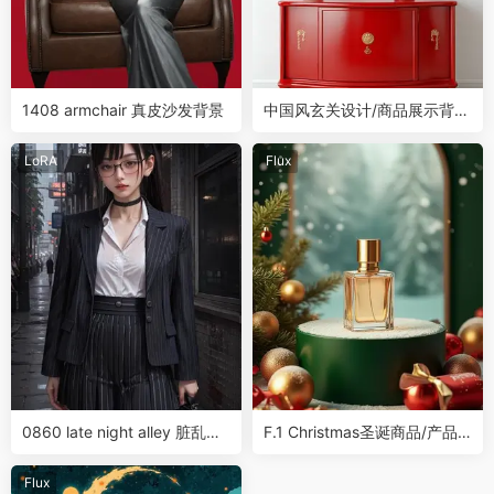
1408 armchair 真皮沙发背景
中国风玄关设计/商品展示背景
Flux
LoRA
Flux
0860 late night alley 脏乱的
F.1 Christmas圣诞商品/产品
巷子背景
摄影背景
Flux