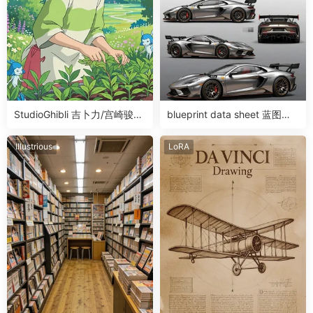
StudioGhibli 吉卜力/宫崎骏画
blueprint data sheet 蓝图数
风LoRA
据表滑块LoRA
Illustrious
LoRA