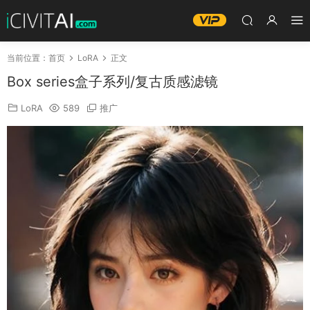
当前位置：
首页
LoRA
正文
Box series盒子系列/复古质感滤镜
LoRA
589
推广