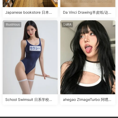
Japanese bookstore 日本书
Da Vinci Drawing羊皮纸/达芬
店LoRA
奇画风LoRA
Illustrious
LoRA
School Swimsuit 日系学校泳
ahegao ZImageTurbo 阿嘿颜
装Illus LoRA
表情LoRA