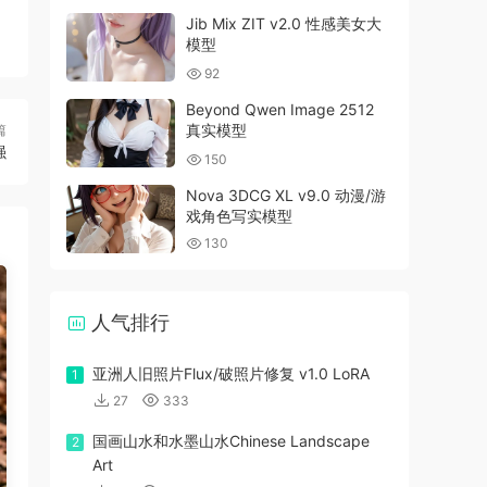
Jib Mix ZIT v2.0 性感美女大
模型
92
Beyond Qwen Image 2512
真实模型
篇
强
150
Nova 3DCG XL v9.0 动漫/游
戏角色写实模型
130
人气排行
亚洲人旧照片Flux/破照片修复 v1.0 LoRA
1
27
333
国画山水和水墨山水Chinese Landscape
2
Art