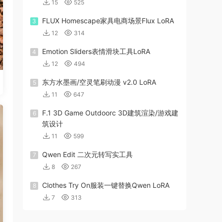
15
525
FLUX Homescape家具电商场景Flux LoRA
3
12
314
Emotion Sliders表情滑块工具LoRA
4
12
494
东方水墨画/空灵笔刷动漫 v2.0 LoRA
5
11
647
F.1 3D Game Outdoorc 3D建筑渲染/游戏建
6
筑设计
11
599
Qwen Edit 二次元转写实工具
7
8
267
Clothes Try On服装一键替换Qwen LoRA
8
7
313