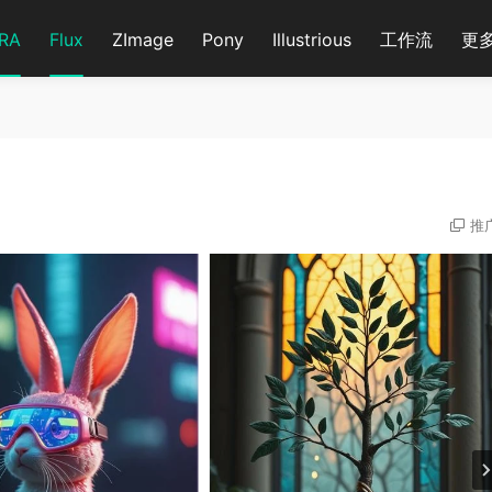
RA
Flux
ZImage
Pony
Illustrious
工作流
更
推