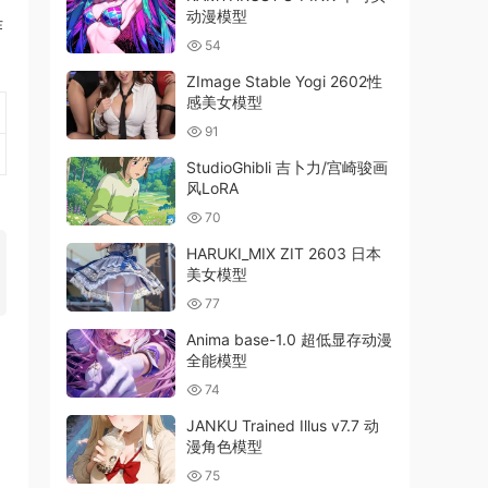
动漫模型
作
54
ZImage Stable Yogi 2602性
感美女模型
91
StudioGhibli 吉卜力/宫崎骏画
风LoRA
70
HARUKI_MIX ZIT 2603 日本
美女模型
77
Anima base-1.0 超低显存动漫
全能模型
74
JANKU Trained Illus v7.7 动
漫角色模型
75