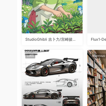
StudioGhibli 吉卜力/宫崎骏画
Flux1-D
风LoRA
人模型
LoRA
Illustrious