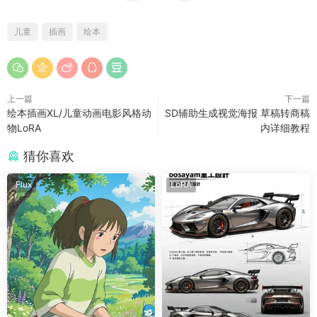
儿童
插画
绘本
上一篇
下一篇
绘本插画XL/儿童动画电影风格动
SD辅助生成视觉海报 草稿转商稿
物LoRA
内详细教程
猜你喜欢
Flux
LoRA