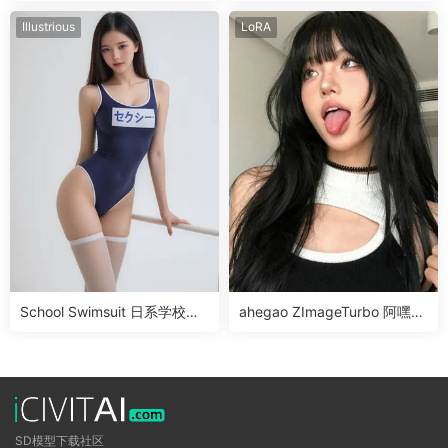
店LoRA
奇画风LoRA
Illustrious
LoRA
School Swimsuit 日系学校泳
ahegao ZImageTurbo 阿嘿颜
装Illus LoRA
表情LoRA
SD模型下载社区