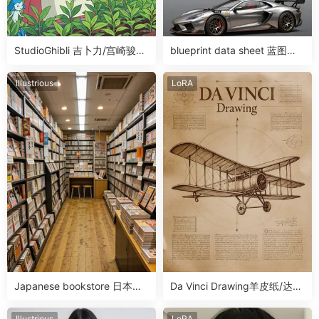
StudioGhibli 吉卜力/宫崎骏画
blueprint data sheet 蓝图数
风LoRA
据表滑块LoRA
Illustrious
LoRA
Japanese bookstore 日本书
Da Vinci Drawing羊皮纸/达芬
店LoRA
奇画风LoRA
Illustrious
LoRA