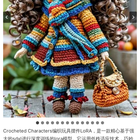
Crocheted Characters编织玩具摆件LoRA，是一款精心基于强
大的sdxl进行深度训练的lora模型。它运用低秩适应技术，巧妙