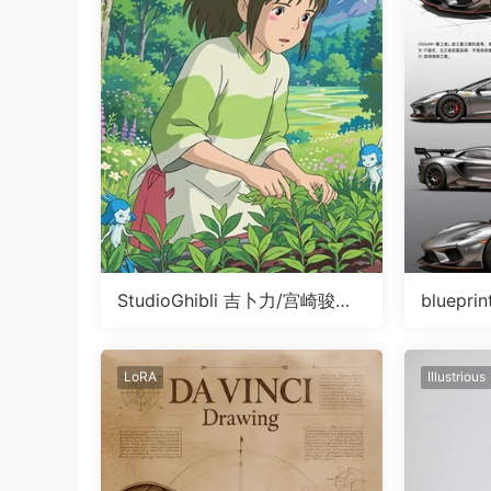
StudioGhibli 吉卜力/宫崎骏画
bluepri
风LoRA
表滑块Lo
LoRA
Illustrious