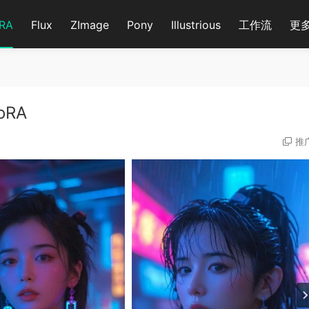
RA
Flux
ZImage
Pony
Illustrious
工作流
更
oRA
推