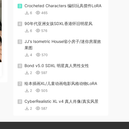
Crocheted Characters 编织玩具摆件LoRA
3
6
465
90年代亚洲女孩SDXL香港怀旧明星风
4
6
576
JJ's Isometric House缩小房子/迷你房屋效
5
果图
4
570
Bond v5.0 SDXL 明星真人男性女性
6
2
597
绘本插画XL/儿童动画电影风格动物LoRA
7
2
505
CyberRealistic XL v4 真人肖像/真实风景
8
2
587