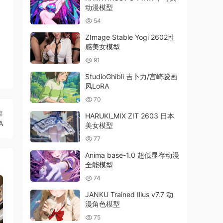
动漫模型
54
ZImage Stable Yogi 2602性
感美女模型
91
StudioGhibli 吉卜力/宫崎骏画
风LoRA
70
篇
HARUKI_MIX ZIT 2603 日本
A
美女模型
77
Anima base-1.0 超低显存动漫
全能模型
74
JANKU Trained Illus v7.7 动
漫角色模型
75