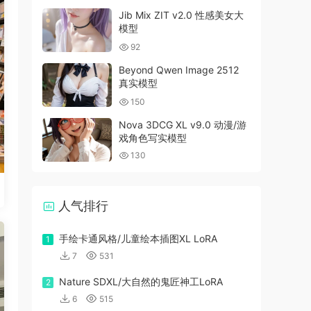
Jib Mix ZIT v2.0 性感美女大
模型
92
Beyond Qwen Image 2512
真实模型
150
Nova 3DCG XL v9.0 动漫/游
戏角色写实模型
130
人气排行
手绘卡通风格/儿童绘本插图XL LoRA
1
7
531
Nature SDXL/大自然的鬼匠神工LoRA
2
6
515