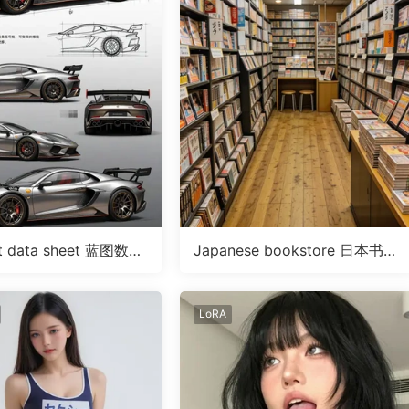
nt data sheet 蓝图数据
Japanese bookstore 日本书店
RA
LoRA
LoRA